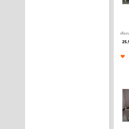
เตียง
25,