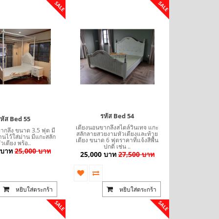
SALE
SALE
รหัส Bed 54
หัส Bed 55
เตียงนอนขากลึงสไตล์วินเทจ แกะ
กลึง ขนาด 3.5 ฟุต มี
สลักลายสวยงามหัวเตียงและท้าย
นไว้ใส่ม่าน มีแกะสลัก
เตียง ขนาด 6 ฟุตราคาที่แจ้งสีพื้น
ัวเตียง พร้อ..
ปกติ เช่น ..
 บาท
25,000 บาท
25,000 บาท
27,500 บาท
หยิบใส่ตระกร้า
หยิบใส่ตระกร้า
SALE
SALE