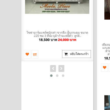
มะหยี่ พร้อมที่
โซฟาอาร์มแชร์พนักเท่า ขากลึง เย็บกระดุม ขนาด
โซฟา Bed (
ัวผ้าไ..
220 ซม 3 ที่นั่ง บุผ้ากำมะหยี่ตัว ลูกค้..
นำเข้าสไตล
บาท
18,500 บาท
24,000 บาท
เตียง
แกะสล
ท้า
ยิบใส่ตระกร้า
หยิบใส่ตระกร้า
ส
18,