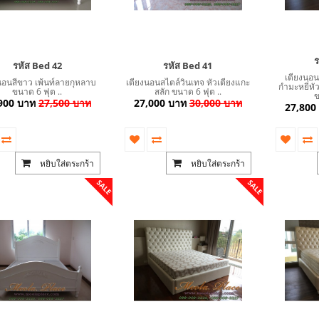
ร
รหัส Bed 42
รหัส Bed 41
เตียงนอน
นอนสีขาว เพ้นท์ลายกุหลาบ
เตียงนอนสไตล์วินเทจ หัวเตียงแกะ
กำมะหยี่หั
ขนาด 6 ฟุต ..
สลัก ขนาด 6 ฟุต ..
ข
900 บาท
27,500 บาท
27,000 บาท
30,000 บาท
27,800
หยิบใส่ตระกร้า
หยิบใส่ตระกร้า
SALE
SALE