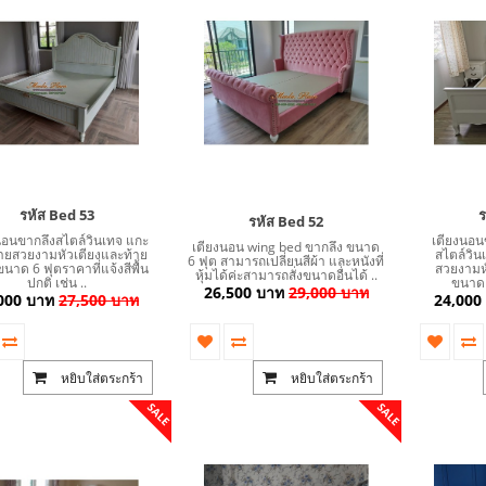
รหัส Bed 53
ร
รหัส Bed 52
นอนขากลึงสไตล์วินเทจ แกะ
เตียงนอนข
เตียงนอน wing bed ขากลึง ขนาด
ายสวยงามหัวเตียงและท้าย
สไตล์วิ
6 ฟุต สามารถเปลี่ยนสีผ้า และหนังที่
ขนาด 6 ฟุตราคาที่แจ้งสีพื้น
สวยงามหั
หุ้มได้ค่ะสามารถสั่งขนาดอื่นได้ ..
SALE
ปกติ เช่น ..
ขนาด 
26,500 บาท
29,000 บาท
000 บาท
27,500 บาท
24,000
หยิบใส่ตระกร้า
หยิบใส่ตระกร้า
SALE
SALE