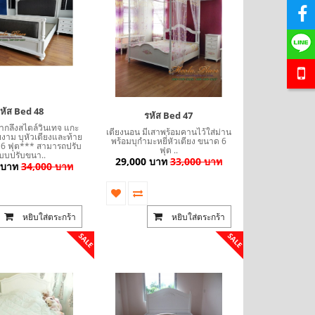
ยี่ พร้อมที่
โซฟาอาร์มแชร์พนักเท่า ขากลึง เย็บกระดุม ขนาด
โซฟา Bed (Day
าไ..
220 ซม 3 ที่นั่ง บุผ้ากำมะหยี่ตัว ลูกค้..
นำเข้าสไตล์เง
หัส Bed 48
18,500 บาท
24,000 บาท
1
รหัส Bed 47
ากลึงสไตล์วินเทจ แกะ
เตียงนอน มีเสาพร้อมคานไว้ใส่ม่าน
งาม บุหัวเตียงและท้าย
พร้อมบุกำมะหยี่หัวเตียง ขนาด 6
 6 ฟุต*** สามารถปรับ
ฟุต ..
ใส่ตระกร้า
หยิบใส่ตระกร้า
บบปรับขนา..
29,000 บาท
33,000 บาท
 บาท
34,000 บาท
หยิบใส่ตระกร้า
หยิบใส่ตระกร้า
SALE
SALE