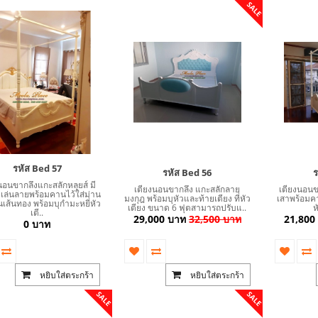
SALE
รหัส Bed 57
รหัส Bed 56
ร
นอนขากลึงแกะสลักหลุยส์ มี
เตียงนอนขากลึง แกะสลักลาย
เตียงนอนขา
งเล่นลายพร้อมคานไว้ใส่ม่าน
มงกุฎ พร้อมบุหัวและท้ายเตียง ที่หัว
เสาพร้อมคา
นเส้นทอง พร้อมบุกำมะหยี่หัว
เตียง ขนาด 6 ฟุตสามารถปรับแ..
ห
เตี..
29,000 บาท
32,500 บาท
21,800
0 บาท
หยิบใส่ตระกร้า
หยิบใส่ตระกร้า
SALE
SALE