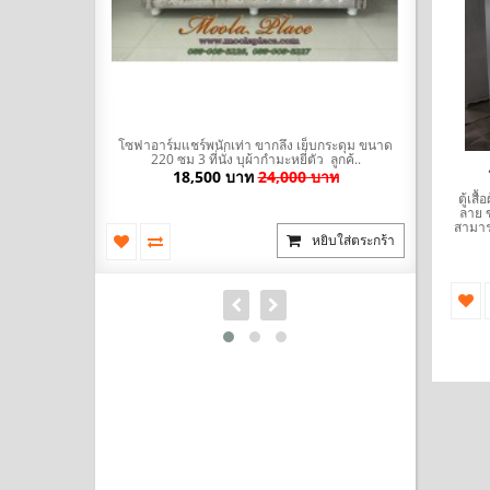
มะหยี่ พร้อมที่
โซฟาอาร์มแชร์พนักเท่า ขากลึง เย็บกระดุม ขนาด
โซฟา Bed (
ัวผ้าไ..
220 ซม 3 ที่นั่ง บุผ้ากำมะหยี่ตัว ลูกค้..
นำเข้าสไตล
บาท
18,500 บาท
24,000 บาท
ตู้เส
ลาย 
สามาร
ยิบใส่ตระกร้า
หยิบใส่ตระกร้า