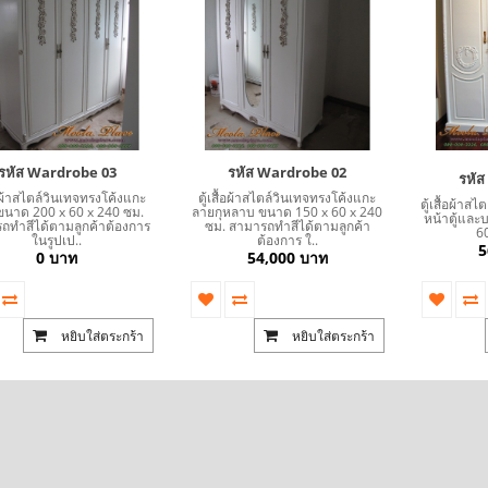
Daybed) สไตล์วินเทจ หุ้มด้วยผ้ากำมะหยี่
โซฟา Wing Chair 1 ที่นั่ง ขาไม้ บุผ้กำมะห
์เงายับ สวยดูดีสวยหรูมีสไตล์ตกแต่งด้วย..
สตูล สามารถเปลี่ยนสีหนังหรือตัวผ้
รหัส Wardrobe 03
รหัส Wardrobe 02
13,500 บาท
15,800 บาท
12,500 บาท
13,500 บาท
รหั
ื้อผ้าสไตล์วินเทจทรงโค้งแกะ
ตู้เสื้อผ้าสไตล์วินเทจทรงโค้งแกะ
ตู้เสื้อผ้า
ขนาด 200 x 60 x 240 ซม.
ลายกุหลาบ ขนาด 150 x 60 x 240
หน้าตู้และ
ถทำสีได้ตามลูกค้าต้องการ
ซม. สามารถทำสีได้ตามลูกค้า
60
หยิบใส่ตระกร้า
หยิบ
ในรูปเป..
ต้องการ ใ..
5
0 บาท
54,000 บาท
หยิบใส่ตระกร้า
หยิบใส่ตระกร้า