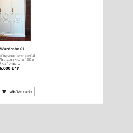
ยี่ พร้อมที่
โซฟาอาร์มแชร์พนักเท่า ขากลึง เย็บกระดุม ขนาด
โซฟา Bed (Day
าไ..
220 ซม 3 ที่นั่ง บุผ้ากำมะหยี่ตัว ลูกค้..
นำเข้าสไตล์เง
18,500 บาท
24,000 บาท
1
ส Wardrobe 01
สไตล์วินเทจแกะลายดอกไม้
บริเวณเสา ขนาด 180 x
 x 240 ซม. ..
ใส่ตระกร้า
หยิบใส่ตระกร้า
6,000 บาท
หยิบใส่ตระกร้า