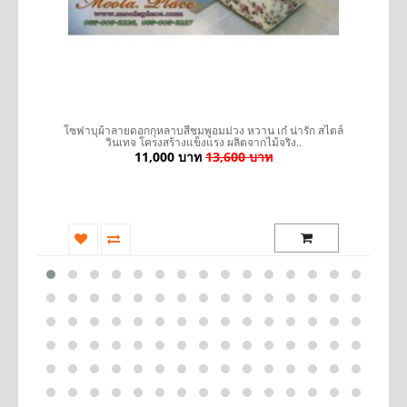
รถ
โซฟาบุผ้าลายดอกกุหลาบสีชมพูอมม่วง หวาน เก๋ น่ารัก สไตล์
เ
วินเทจ โครงสร้างแข็งแรง ผลิตจากไม้จริง..
11,000 บาท
13,600 บาท