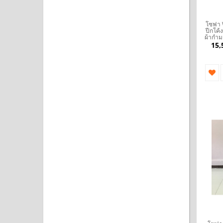
โซฟา 
ปีกโค้
ผ้ากำมะ
15,