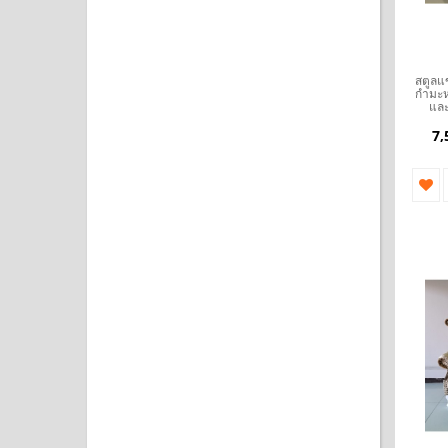
สตูลแ
กำมะหย
และ
7,