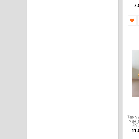
7,
โซฟา Wi
หนัง 
ผ้าไ
11,