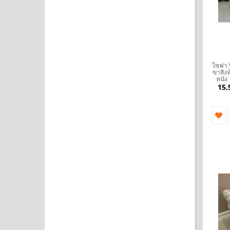
โซฟา 
ขาสิงห
หนัง
15,