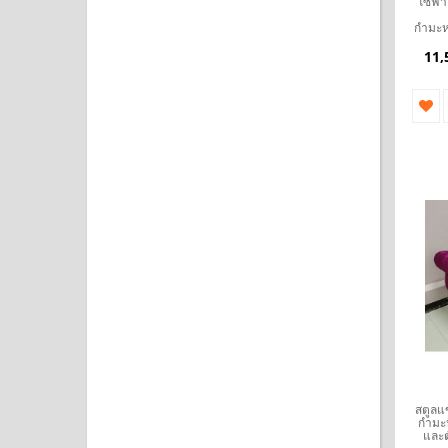
โซฟา W
กำมะหย
11,
สตูลแ
กำมะห
และตั