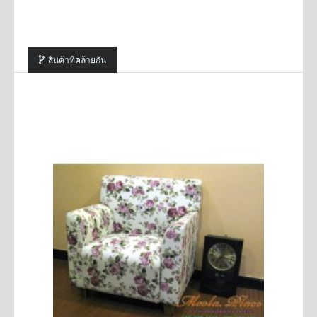
สินค้าที่คล้ายกัน
SALE