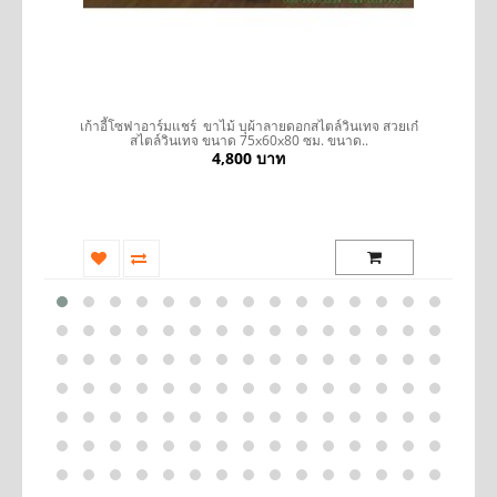
ถ
เก้าอี้โซฟาอาร์มแชร์ ขาไม้ บุผ้าลายดอกสไตล์วินเทจ สวยเก๋
ส
สไตล์วินเทจ ขนาด 75x60x80 ซม. ขนาด..
4,800 บาท