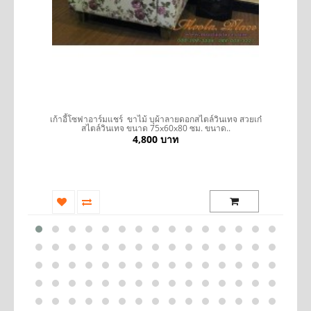
ถ
เก้าอี้โซฟาอาร์มแชร์ ขาไม้ บุผ้าลายดอกสไตล์วินเทจ สวยเก๋
ส
สไตล์วินเทจ ขนาด 75x60x80 ซม. ขนาด..
4,800 บาท