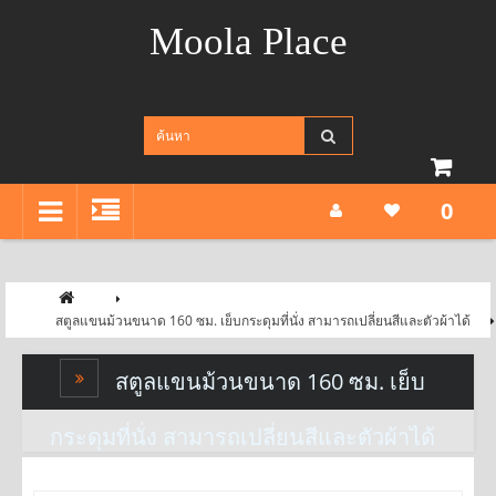
Moola Place
0
สตูลแขนม้วนขนาด 160 ซม. เย็บกระดุมที่นั่ง สามารถเปลี่ยนสีและตัวผ้าได้
สตูลแขนม้วนขนาด 160 ซม. เย็บ
กระดุมที่นั่ง สามารถเปลี่ยนสีและตัวผ้าได้