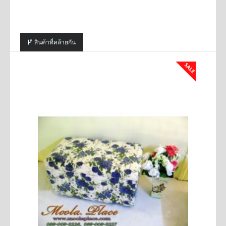
สินค้าที่คล้ายกัน
SALE
SALE