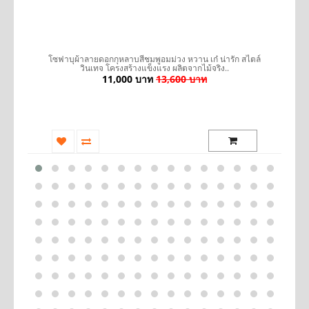
รถ
โซฟาบุผ้าลายดอกกุหลาบสีชมพูอมม่วง หวาน เก๋ น่ารัก สไตล์
เ
วินเทจ โครงสร้างแข็งแรง ผลิตจากไม้จริง..
11,000 บาท
13,600 บาท