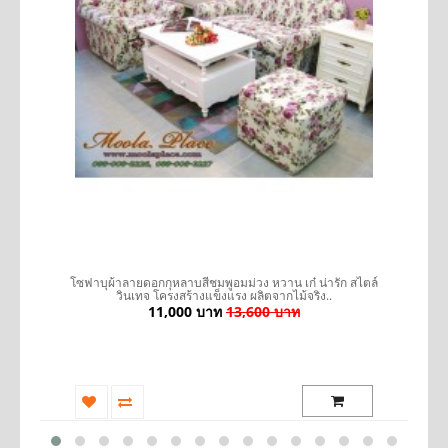
รถ
โซฟาบุผ้าลายดอกกุหลาบสีชมพูอมม่วง หวาน เก๋ น่ารัก สไตล์
เ
วินเทจ โครงสร้างแข็งแรง ผลิตจากไม้จริง..
11,000 บาท
13,600 บาท