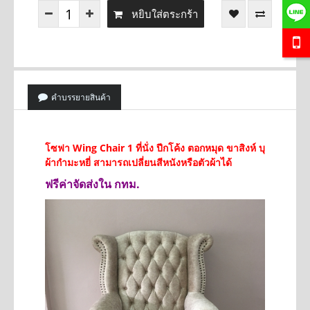
หยิบใส่ตระกร้า
คำบรรยายสินค้า
โซฟา Wing Chair 1 ที่นั่ง ปีกโค้ง ตอกหมุด ขาสิงห์ บุ
ผ้ากำมะหยี่
สามารถเปลี่ยนสีหนังหรือตัวผ้าได้
ฟรีค่าจัดส่งใน กทม.