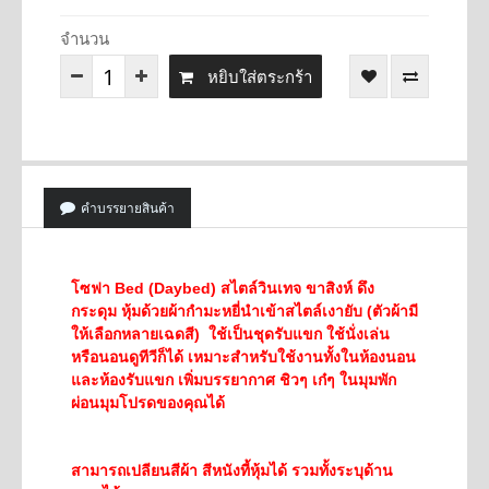
จำนวน
หยิบใส่ตระกร้า
คำบรรยายสินค้า
โซฟา Bed (Daybed) สไตล์วินเทจ ขาสิงห์ ดึง
กระดุม หุ้มด้วยผ้ากำมะหยี่นำเข้าสไตล์เงายับ (ตัวผ้ามี
ให้เลือกหลายเฉดสี)
ใช้เป็นชุดรับแขก ใช้นั่งเล่น
หรือนอนดูทีวีก็ได้ เหมาะสำหรับใช้งานทั้งในห้องนอน
และห้องรับแขก เพิ่มบรรยากาศ ชิวๆ เก๋ๆ ในมุมพัก
ผ่อนมุมโปรดของคุณได้
สามารถเปลียนสีผ้า สีหนังที้หุ้มได้ รวมทั้งระบุด้าน