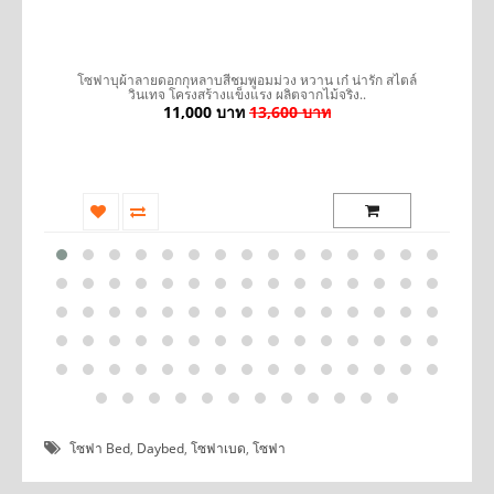
มะ
โซฟาบุผ้าลายดอกกุหลาบสีชมพูอมม่วง หวาน เก๋ น่ารัก สไตล์
เ
วินเทจ โครงสร้างแข็งแรง ผลิตจากไม้จริง..
11,000 บาท
13,600 บาท
โซฟา Bed
,
Daybed
,
โซฟาเบด
,
โซฟา