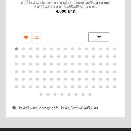
รถ
เก้าอี้โซฟาอาร์มแชร์ ขาไม้ บุผ้าลายดอกสไตล์วินเทจ สวยเก๋
โ
สไตล์วินเทจ ขนาด 75x60x80 ซม. ขนาด..
4,800 บาท
โซฟาวินเทจ
,
vintage sofa
,
โซฟา
,
โซฟาสไตล์วินเทจ