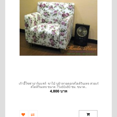
ถ
เก้าอี้โซฟาอาร์มแชร์ ขาไม้ บุผ้าลายดอกสไตล์วินเทจ สวยเก๋
ส
สไตล์วินเทจ ขนาด 75x60x80 ซม. ขนาด..
4,800 บาท