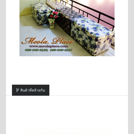
สินค้าที่คล้ายกัน
SALE