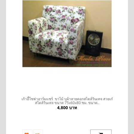
รถ
เก้าอี้โซฟาอาร์มแชร์ ขาไม้ บุผ้าลายดอกสไตล์วินเทจ สวยเก๋
สไตล์วินเทจ ขนาด 75x60x80 ซม. ขนาด..
4,800 บาท