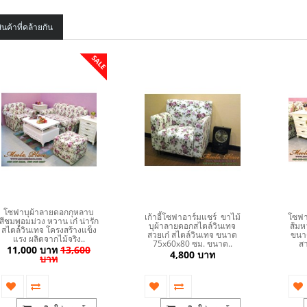
ินค้าที่คล้ายกัน
SALE
โซฟาบุผ้าลายดอกกุหลาบ
เก้าอี้โซฟาอาร์มแชร์ ขาไม้
โซฟา
สีชมพูอมม่วง หวาน เก๋ น่ารัก
บุผ้าลายดอกสไตล์วินเทจ
ส้มหว
สไตล์วินเทจ โครงสร้างแข็ง
สวยเก๋ สไตล์วินเทจ ขนาด
ขนาด
แรง ผลิตจากไม้จริง..
75x60x80 ซม. ขนาด..
สา
11,000 บาท
13,600
4,800 บาท
บาท