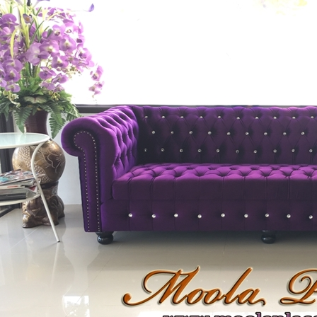
Daybed) สไตล์วินเทจ หุ้มด้วยผ้ากำมะหยี่
โซฟา Wing Chair 1 ที่นั่ง ขาไม้ บุผ้กำมะห
์เงายับ สวยดูดีสวยหรูมีสไตล์ตกแต่งด้วย..
สตูล สามารถเปลี่ยนสีหนังหรือตัวผ้
13,500 บาท
15,800 บาท
12,500 บาท
13,500 บาท
หยิบใส่ตระกร้า
หยิบ