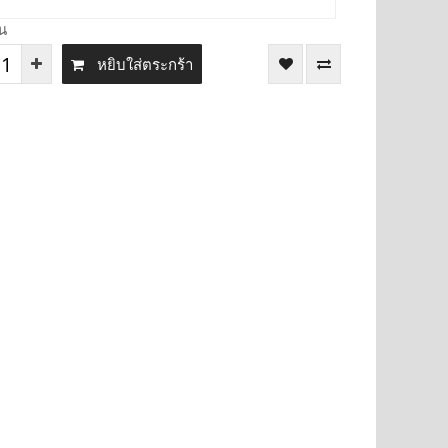
น
หยิบใส่ตระกร้า