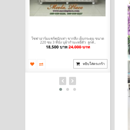
มะหยี่ พร้อมที่
โซฟาอาร์มแชร์พนักเท่า ขากลึง เย็บกระดุม ขนาด
โซฟา Bed (
ัวผ้าไ..
220 ซม 3 ที่นั่ง บุผ้ากำมะหยี่ตัว ลูกค้..
นำเข้าสไตล
บาท
18,500 บาท
24,000 บาท
ยิบใส่ตระกร้า
หยิบใส่ตระกร้า