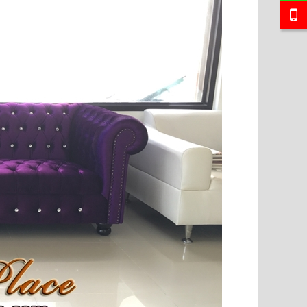
ยี่ พร้อมที่
โซฟาอาร์มแชร์พนักเท่า ขากลึง เย็บกระดุม ขนาด
โซฟา Bed (Day
าไ..
220 ซม 3 ที่นั่ง บุผ้ากำมะหยี่ตัว ลูกค้..
นำเข้าสไตล์เง
18,500 บาท
24,000 บาท
1
ใส่ตระกร้า
หยิบใส่ตระกร้า