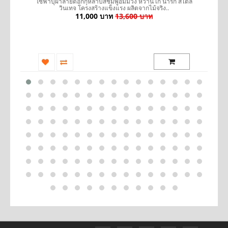
รถ
โซฟาบุผ้าลายดอกกุหลาบสีชมพูอมม่วง หวาน เก๋ น่ารัก สไตล์
วินเทจ โครงสร้างแข็งแรง ผลิตจากไม้จริง..
11,000 บาท
13,600 บาท