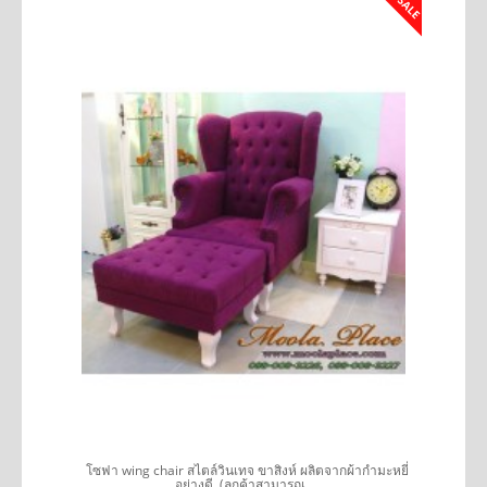
SALE
SALE
รถ
โซฟา wing chair สไตล์วินเทจ ขาสิงห์ ผลิตจากผ้ากำมะหยี่
อย่างดี (ลูกค้าสามารถเ..