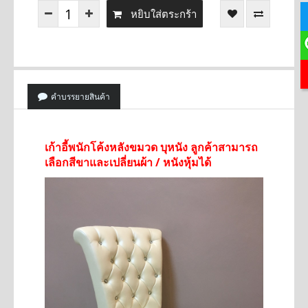
หยิบใส่ตระกร้า
คำบรรยายสินค้า
เก้าอี้พนักโค้งหลังขมวด บุหนัง ลูกค้าสามารถ
เลือกสีขาและเปลี่ยนผ้า / หนังหุ้มได้