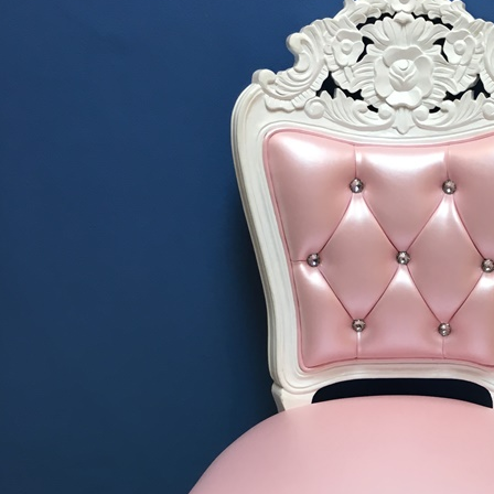
Daybed) สไตล์วินเทจ หุ้มด้วยผ้ากำมะหยี่
โซฟา Wing Chair 1 ที่นั่ง ขาไม้ บุผ้กำมะห
์เงายับ สวยดูดีสวยหรูมีสไตล์ตกแต่งด้วย..
สตูล สามารถเปลี่ยนสีหนังหรือตัวผ้
13,500 บาท
15,800 บาท
12,500 บาท
13,500 บาท
หยิบใส่ตระกร้า
หยิบ