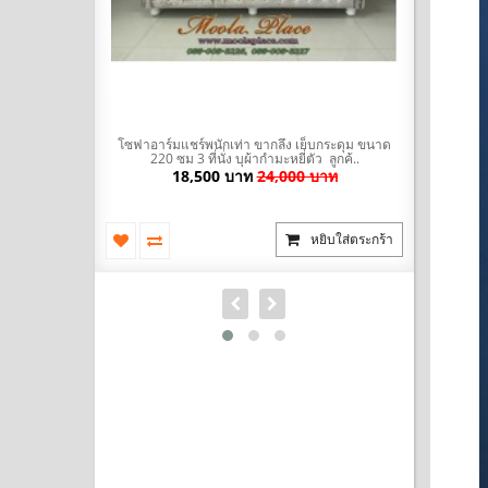
มะหยี่ พร้อมที่
โซฟาอาร์มแชร์พนักเท่า ขากลึง เย็บกระดุม ขนาด
โซฟา Bed (
ัวผ้าไ..
220 ซม 3 ที่นั่ง บุผ้ากำมะหยี่ตัว ลูกค้..
นำเข้าสไตล
บาท
18,500 บาท
24,000 บาท
ยิบใส่ตระกร้า
หยิบใส่ตระกร้า