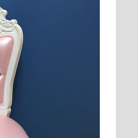
ยี่ พร้อมที่
โซฟาอาร์มแชร์พนักเท่า ขากลึง เย็บกระดุม ขนาด
โซฟา Bed (Day
าไ..
220 ซม 3 ที่นั่ง บุผ้ากำมะหยี่ตัว ลูกค้..
นำเข้าสไตล์เง
18,500 บาท
24,000 บาท
1
ใส่ตระกร้า
หยิบใส่ตระกร้า