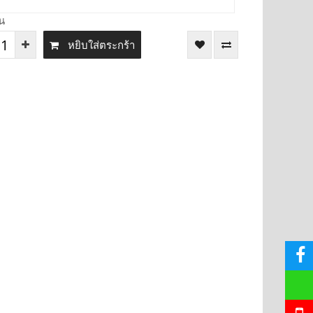
น
หยิบใส่ตระกร้า