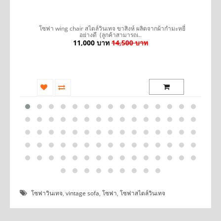
รถ
โซฟา wing chair สไตล์วินเทจ ขาสิงห์ ผลิตจากผ้ากำมะหยี่
อย่างดี (ลูกค้าสามารถเ..
11,000 บาท
14,500 บาท
โซฟาวินเทจ
,
vintage sofa
,
โซฟา
,
โซฟาสไตล์วินเทจ