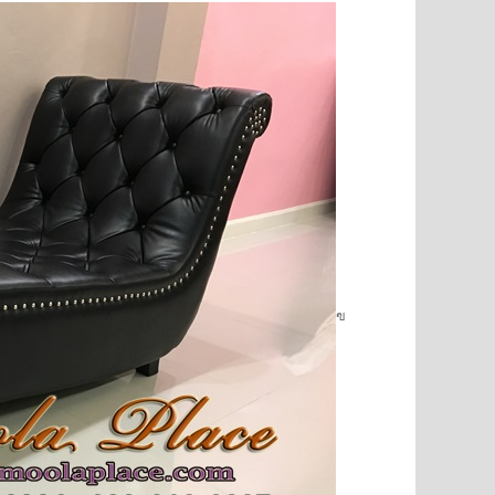
ยี่ พร้อมที่
โซฟาอาร์มแชร์พนักเท่า ขากลึง เย็บกระดุม ขนาด
โซฟา Bed (Day
าไ..
220 ซม 3 ที่นั่ง บุผ้ากำมะหยี่ตัว ลูกค้..
นำเข้าสไตล์เง
18,500 บาท
24,000 บาท
1
ใส่ตระกร้า
หยิบใส่ตระกร้า
ฃ