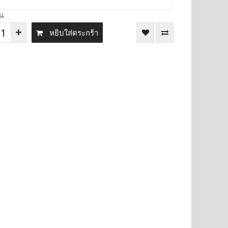
น
หยิบใส่ตระกร้า