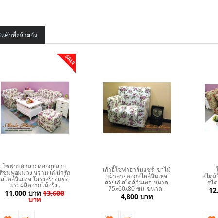
ินค้าที่คล้ายกัน
SALE
โซฟาบุผ้าลายดอกกุหลาบ
เก้าอี้โซฟาอาร์มแชร์ ขาไม้
โซ
สีชมพูอมม่วง หวาน เก๋ น่ารัก
บุผ้าลายดอกสไตล์วินเทจ
สไตล์ว
สไตล์วินเทจ โครงสร้างแข็ง
สวยเก๋ สไตล์วินเทจ ขนาด
สไต
แรง ผลิตจากไม้จริง..
75x60x80 ซม. ขนาด..
12
11,000 บาท
13,600
4,800 บาท
บาท