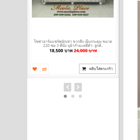
มะหยี่ พร้อมที่
โซฟาอาร์มแชร์พนักเท่า ขากลึง เย็บกระดุม ขนาด
โซฟา Bed (
ัวผ้าไ..
220 ซม 3 ที่นั่ง บุผ้ากำมะหยี่ตัว ลูกค้..
นำเข้าสไตล
บาท
18,500 บาท
24,000 บาท
ยิบใส่ตระกร้า
หยิบใส่ตระกร้า