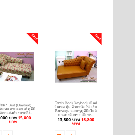
SALE
SALE
โซฟา Bed 
โซฟา Bed (Daybed) สไตล์
ฟา Bed (Daybed)
วินเทจ ลา
วินเทจ หุ้ม ด้วยหนัง PU เย็บ
ินเทจ ลายดอก เก๋ ดูดีมี
สไตล์ตกแ
ดึงกระดุม สวยหรูดูดีมีสไตล์
ล์ตกแต่งด้วยขากลึง..
พร้อมหมอน
ตกแต่งด้วยขากลึง พร..
,000 บาท
15,000
13,500 บาท
15,800
บาท
13,000
บาท