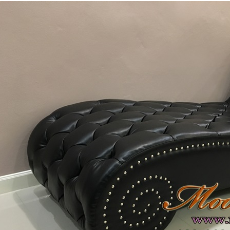
Daybed) สไตล์วินเทจ หุ้มด้วยผ้ากำมะหยี่
โซฟา Wing Chair 1 ที่นั่ง ขาไม้ บุผ้กำมะห
์เงายับ สวยดูดีสวยหรูมีสไตล์ตกแต่งด้วย..
สตูล สามารถเปลี่ยนสีหนังหรือตัวผ้
13,500 บาท
15,800 บาท
12,500 บาท
13,500 บาท
หยิบใส่ตระกร้า
หยิบ