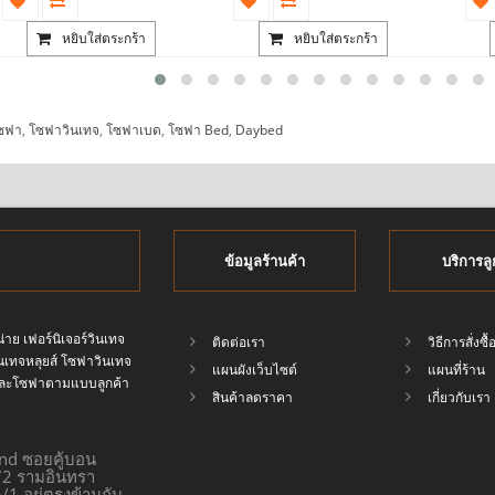
หยิบใส่ตระกร้า
หยิบใส่ตระกร้า
ซฟา
,
โซฟาวินเทจ
,
โซฟาเบด
,
โซฟา Bed
,
Daybed
ข้อมูลร้านค้า
บริการลู
่าย เฟอร์นิเจอร์วินเทจ
ติดต่อเรา
วิธีการสั่งซื้
วินเทจหลุยส์ โซฟาวินเทจ
แผนผังเว็บไซต์
แผนที่ร้าน
ทจและโซฟาตามแบบลูกค้า
สินค้าลดราคา
เกี่ยวกับเรา
end ซอยคู้บอน
172 รามอินทรา
/1 อยู่ตรงข้ามกับ