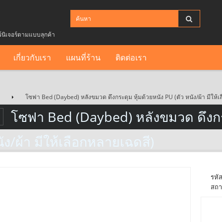
ร์นิเจอร์ตามแบบลุกค้า
เกี่ยวกับเรา
แผนที่ร้าน
ติดต่อเรา
โซฟา Bed (Daybed) หลังขมวด ดึงกระดุม หุ้มด้วยหนัง PU (ตัว หนัง/ผ้า มีให้
โซฟา Bed (Daybed) หลังขมวด ดึงกระ
ัง/ผ้า มีให้เลือกหลายเฉดสี)
รหัส
สถา