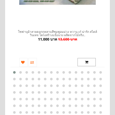
รถ
โซฟาบุผ้าลายดอกกุหลาบสีชมพูอมม่วง หวาน เก๋ น่ารัก สไตล์
เ
วินเทจ โครงสร้างแข็งแรง ผลิตจากไม้จริง..
11,000 บาท
13,600 บาท