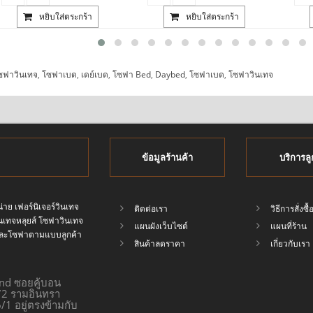
หยิบใส่ตระกร้า
หยิบใส่ตระกร้า
ซฟาวินเทจ
,
โซฟาเบด
,
เดย์เบด
,
โซฟา Bed
,
Daybed
,
โซฟาเบด
,
โซฟาวินเทจ
ข้อมูลร้านค้า
บริการลู
่าย เฟอร์นิเจอร์วินเทจ
ติดต่อเรา
วิธีการสั่งซื้
วินเทจหลุยส์ โซฟาวินเทจ
แผนผังเว็บไซต์
แผนที่ร้าน
ทจและโซฟาตามแบบลูกค้า
สินค้าลดราคา
เกี่ยวกับเรา
end ซอยคู้บอน
172 รามอินทรา
/1 อยู่ตรงข้ามกับ