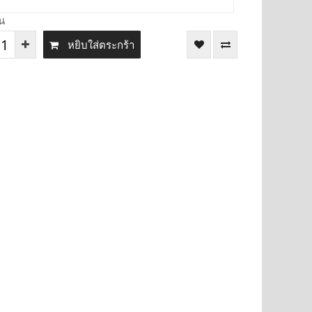
น
หยิบใส่ตระกร้า