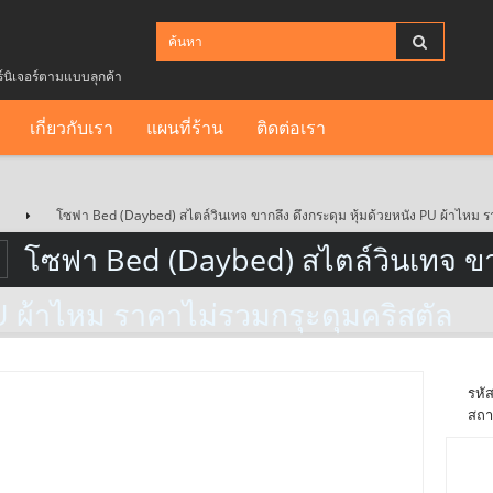
ร์นิเจอร์ตามแบบลุกค้า
เกี่ยวกับเรา
แผนที่ร้าน
ติดต่อเรา
โซฟา Bed (Daybed) สไตล์วินเทจ ขากลึง ดึงกระดุม หุ้มด้วยหนัง PU ผ้าไหม ร
โซฟา Bed (Daybed) สไตล์วินเทจ ขากล
 ผ้าไหม ราคาไม่รวมกรุะดุมคริสตัล
รหัส
สถา