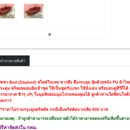
คำบรรยายสินค้า
SALE
ซฟา Bed (Daybed) สไตล์วินเทจ ขากลึง ดึงกระดุม หุ้มด้วยหนัง PU ผ้าไ
ระดุม พร้อมหมอนอิงเข้าชุด ใช้เป็นชุดรับแขก ใช้นั่งเล่น หรือนอนดูทีวีก็ไ
รรยากาศ ชิวๆ เก๋ๆ ในมุมพักผ่อนมุมโปรดของคุณได้ ลูกค้าท่านใดที่สนใจสั
้องการ
**ราคาไม่รวมกรุะดุมคริสตัล กรณีเย็บคริสตัลบวกเพิ่ม 600 บาท
มายเหตุ : ถ้าลูกค้าสามารถเปลี่ยนลายผ้าได้ราคาอาจลดลงหรือเพิ่มขึ้นตา
รีค่าจัดส่งใน กทม.