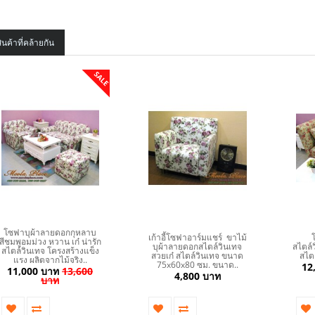
ินค้าที่คล้ายกัน
SALE
โซฟาบุผ้าลายดอกกุหลาบ
เก้าอี้โซฟาอาร์มแชร์ ขาไม้
โซ
สีชมพูอมม่วง หวาน เก๋ น่ารัก
บุผ้าลายดอกสไตล์วินเทจ
สไตล์ว
สไตล์วินเทจ โครงสร้างแข็ง
สวยเก๋ สไตล์วินเทจ ขนาด
สไต
แรง ผลิตจากไม้จริง..
75x60x80 ซม. ขนาด..
12
11,000 บาท
13,600
4,800 บาท
บาท