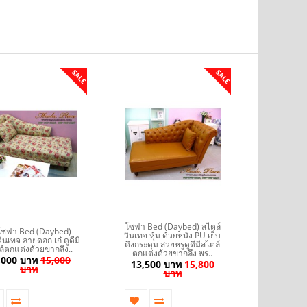
SALE
SALE
โซฟา Bed 
โซฟา Bed (Daybed) สไตล์
ฟา Bed (Daybed)
วินเทจ ลา
วินเทจ หุ้ม ด้วยหนัง PU เย็บ
ินเทจ ลายดอก เก๋ ดูดีมี
สไตล์ตกแ
ดึงกระดุม สวยหรูดูดีมีสไตล์
ล์ตกแต่งด้วยขากลึง..
พร้อมหมอน
ตกแต่งด้วยขากลึง พร..
,000 บาท
15,000
13,500 บาท
15,800
บาท
13,000
บาท