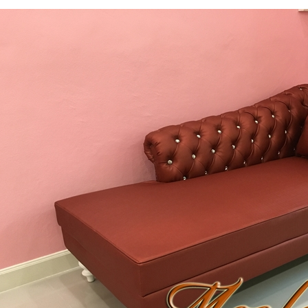
Daybed) สไตล์วินเทจ หุ้มด้วยผ้ากำมะหยี่
โซฟา Wing Chair 1 ที่นั่ง ขาไม้ บุผ้กำมะห
์เงายับ สวยดูดีสวยหรูมีสไตล์ตกแต่งด้วย..
สตูล สามารถเปลี่ยนสีหนังหรือตัวผ้
13,500 บาท
15,800 บาท
12,500 บาท
13,500 บาท
หยิบใส่ตระกร้า
หยิบ