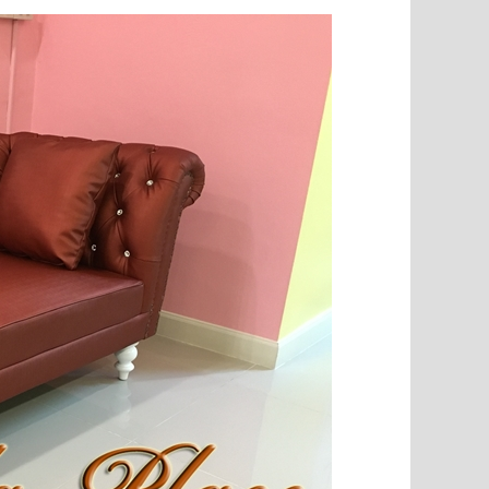
ยี่ พร้อมที่
โซฟาอาร์มแชร์พนักเท่า ขากลึง เย็บกระดุม ขนาด
โซฟา Bed (Day
าไ..
220 ซม 3 ที่นั่ง บุผ้ากำมะหยี่ตัว ลูกค้..
นำเข้าสไตล์เง
18,500 บาท
24,000 บาท
1
ใส่ตระกร้า
หยิบใส่ตระกร้า