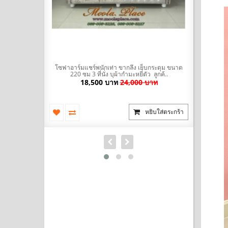
มะหยี่ พร้อมที่
โซฟาอาร์มแชร์พนักเท่า ขากลึง เย็บกระดุม ขนาด
โซฟา Bed (
ัวผ้าไ..
220 ซม 3 ที่นั่ง บุผ้ากำมะหยี่ตัว ลูกค้..
นำเข้าสไตล
บาท
18,500 บาท
24,000 บาท
ยิบใส่ตระกร้า
หยิบใส่ตระกร้า