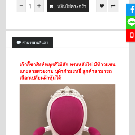
หยิบใส่ตระกร้า
คำบรรยายสินค้า
เก้าอี้ขาสิงห์หลุยส์ไม้สัก ทรงหลังไข่ มีท้าวแขน
แกะลายสวยงาม บุผ้ากำมะหยี่ ลูกค้าสามารถ
เลือกเปลี่ยนผ้าหุ้มได้