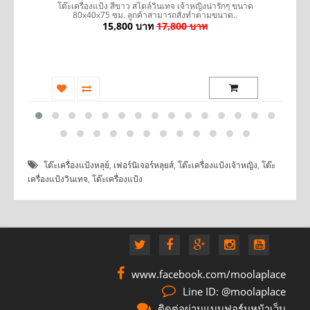
ูล
โต๊ะเครื่องแป้ง สีขาว สไตล์วินเทจ เจ้าหญิงน่ารักๆ ขนาด
โ
80x40x75 ซม. ลูกค้าสามารถสั่งทำตามขนาด..
15,800 บาท
17,800 บาท
โต๊ะเครื่องแป้งหลุย์
,
เฟอร์นิเจอร์หลุยส์
,
โต๊ะเครื่องแป้งเจ้าหญิง
,
โต๊ะ
เครื่องแป้งวินเทจ
,
โต๊ะเครื่องแป้ง
www.facebook.com/moolaplace
Line ID: @moolaplace
ติดต่อผ่านแบบฟอร์มหน้าเว็บ