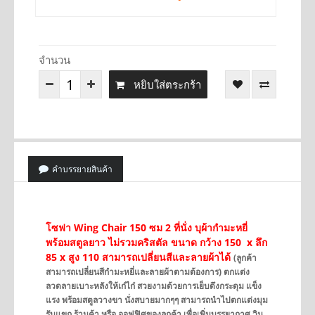
จำนวน
หยิบใส่ตระกร้า
คำบรรยายสินค้า
โซฟา Wing Chair 150 ซม 2 ที่นั่ง บุผ้ากำมะหยี่
พร้อมสตูลยาว ไม่รวมคริสตัล ขนาด กว้าง 150 x ลึก
85 x สูง 110 สามารถเปลี่ยนสีและลายผ้าได้
(ลูกค้า
สามารถเปลี่ยนสีกำมะหยี่และลายผ้าตามต้องการ)
ตกแต่ง
ลวดลายเบาะหลังให้เก๋ไก๋ สวยงามด้วยการเย็บดึงกระดุม แข็ง
แรง พร้อมสตูลวางขา นั่งสบายมากๆๆ สามารถนำไปตกแต่งมุม
รับแขก ร้านค้า หรือ ออฟฟิศของลูกค้า เพื่อเพิ่มบรรยากาศ วิน