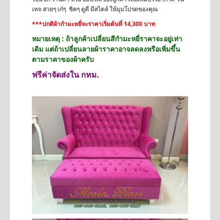
เทจ สวยๆ เก๋ๆ ชิคๆ ดูดี มีสไตล์ ให้มุมโปรดของคุณ
***ปกติผ้ากำมะหยี่จะราคาเริ่มต้นที่ 14,300 บาท
หมายเหตุ : ถ้าลูกค้าเปลี่ยนสีกำมะหยี่ราคาจะอยู่เท่า
เดิม แต่ถ้าเปลี่ยนลายผ้าราคาอาจลดลงหรือเพิ่มขึ้น
ตามราคาของผ้าครับ
ฟรีค่าจัดส่งใน กทม.