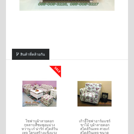
สินค้าที่คล้ายกัน
SALE
SALE
60
โซฟาบุผ้าลายดอก
เก้าอี้โซฟาอาร์มแชร์
โ
าง
กุหลาบสีชมพูอมม่วง
ขาไม้ บุผ้าลายดอก
ด
ละ
หวาน เก๋ น่ารัก สไตล์วิน
สไตล์วินเทจ สวยเก๋
2
รถ
เทจ โครงสร้างแข็งแรง
สไตล์วินเทจ ขนาด