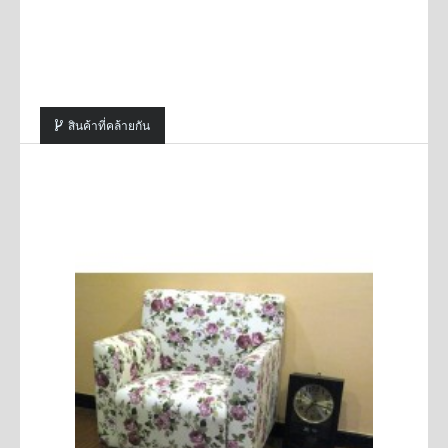
สินค้าที่คล้ายกัน
SALE