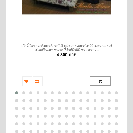
รถ
เก้าอี้โซฟาอาร์มแชร์ ขาไม้ บุผ้าลายดอกสไตล์วินเทจ สวยเก๋
โ
สไตล์วินเทจ ขนาด 75x60x80 ซม. ขนาด..
4,800 บาท