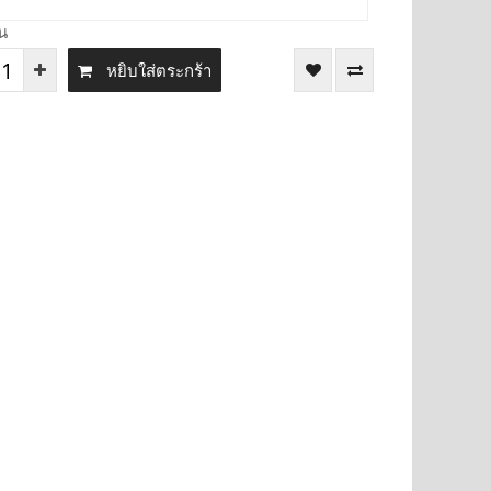
น
หยิบใส่ตระกร้า