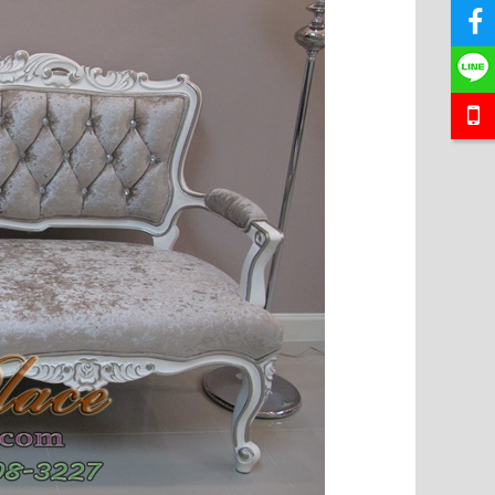
ยี่ พร้อมที่
โซฟาอาร์มแชร์พนักเท่า ขากลึง เย็บกระดุม ขนาด
โซฟา Bed (Day
าไ..
220 ซม 3 ที่นั่ง บุผ้ากำมะหยี่ตัว ลูกค้..
นำเข้าสไตล์เง
18,500 บาท
24,000 บาท
1
ใส่ตระกร้า
หยิบใส่ตระกร้า