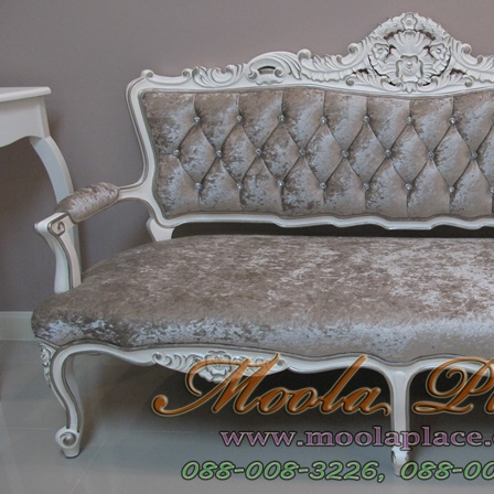
Daybed) สไตล์วินเทจ หุ้มด้วยผ้ากำมะหยี่
โซฟา Wing Chair 1 ที่นั่ง ขาไม้ บุผ้กำมะห
์เงายับ สวยดูดีสวยหรูมีสไตล์ตกแต่งด้วย..
สตูล สามารถเปลี่ยนสีหนังหรือตัวผ้
13,500 บาท
15,800 บาท
12,500 บาท
13,500 บาท
หยิบใส่ตระกร้า
หยิบ