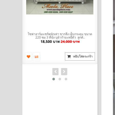
มะหยี่ พร้อมที่
โซฟาอาร์มแชร์พนักเท่า ขากลึง เย็บกระดุม ขนาด
โซฟา Bed (
ัวผ้าไ..
220 ซม 3 ที่นั่ง บุผ้ากำมะหยี่ตัว ลูกค้..
นำเข้าสไตล
บาท
18,500 บาท
24,000 บาท
ยิบใส่ตระกร้า
หยิบใส่ตระกร้า