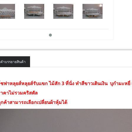
คำบรรยายสินค้า
SALE
ซฟาหลุยส์หลุยส์รับแขก ไม้สัก 3 ที่นั่ง ทำสีขาวเดินเงิน บุกำมะหยี่
าคาไม่รวมคริสตัล
ูกค้าสามารถเลือกเปลี่ยนผ้าหุ้มได้