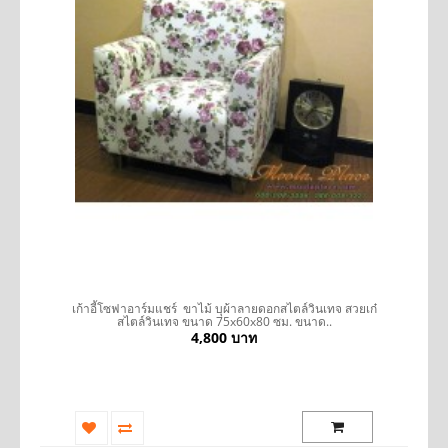
รถ
เก้าอี้โซฟาอาร์มแชร์ ขาไม้ บุผ้าลายดอกสไตล์วินเทจ สวยเก๋
โ
สไตล์วินเทจ ขนาด 75x60x80 ซม. ขนาด..
4,800 บาท