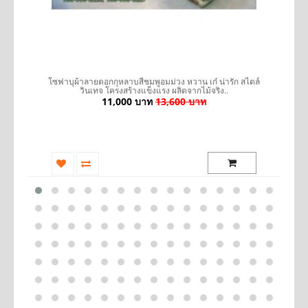
รถ
โซฟาบุผ้าลายดอกกุหลาบสีชมพูอมม่วง หวาน เก๋ น่ารัก สไตล์
เ
วินเทจ โครงสร้างแข็งแรง ผลิตจากไม้จริง..
11,000 บาท
13,600 บาท