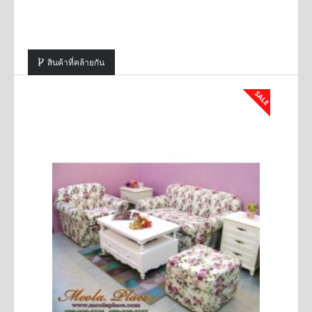
สินค้าที่คล้ายกัน
SALE
SALE