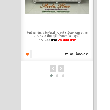
มะหยี่ พร้อมที่
โซฟาอาร์มแชร์พนักเท่า ขากลึง เย็บกระดุม ขนาด
โซฟา Bed (
ัวผ้าไ..
220 ซม 3 ที่นั่ง บุผ้ากำมะหยี่ตัว ลูกค้..
นำเข้าสไตล
บาท
18,500 บาท
24,000 บาท
ยิบใส่ตระกร้า
หยิบใส่ตระกร้า