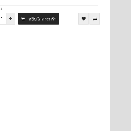
น
หยิบใส่ตระกร้า