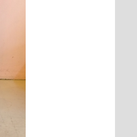
ยี่ พร้อมที่
โซฟาอาร์มแชร์พนักเท่า ขากลึง เย็บกระดุม ขนาด
โซฟา Bed (Day
าไ..
220 ซม 3 ที่นั่ง บุผ้ากำมะหยี่ตัว ลูกค้..
นำเข้าสไตล์เง
18,500 บาท
24,000 บาท
1
ใส่ตระกร้า
หยิบใส่ตระกร้า