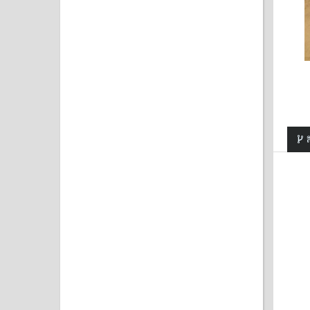
ส
SALE
SALE