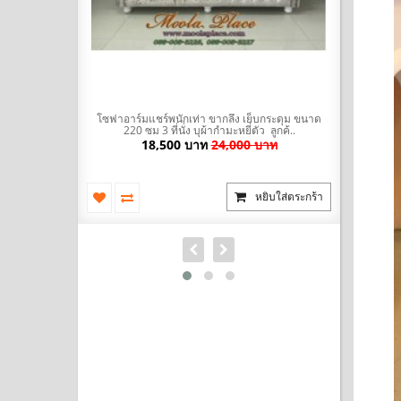
มะหยี่ พร้อมที่
โซฟาอาร์มแชร์พนักเท่า ขากลึง เย็บกระดุม ขนาด
โซฟา Bed (
ัวผ้าไ..
220 ซม 3 ที่นั่ง บุผ้ากำมะหยี่ตัว ลูกค้..
นำเข้าสไตล
บาท
18,500 บาท
24,000 บาท
ยิบใส่ตระกร้า
หยิบใส่ตระกร้า