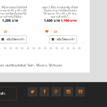
1 ที่นั่งลายดอกไม้สไตล์
สตูล 2 ที่นั่ง ลายดอกส้ม สไตล์
Stool สตูล
ทจ ขนาด 40 x 40 x 40
วินเทจ สามารถเปิดเก็บของ
กุหลาบสีช
สามารถเปิดเก็บของได้
ได้ ขนาด 70 x 40 x 40 ซ.ม.
วินเทจ สา
มาะสำหรับใช้นั่งเ..
เหมาะสำหรับใ..
ได้ ขนาด 
1,200 บาท
1,600 บาท
1,700 บาท
1,600 บ
หยิบใส่ตระกร้า
หยิบใส่ตระกร้า
เทจ
,
เฟอร์นิเจอร์เพ้นท์
,
โซฟา
,
โต๊ะกลาง
,
โต๊ะรับแขก
กค้า