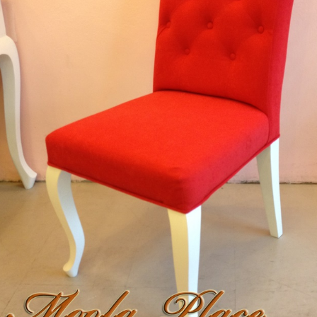
Daybed) สไตล์วินเทจ หุ้มด้วยผ้ากำมะหยี่
โซฟา Wing Chair 1 ที่นั่ง ขาไม้ บุผ้กำมะห
์เงายับ สวยดูดีสวยหรูมีสไตล์ตกแต่งด้วย..
สตูล สามารถเปลี่ยนสีหนังหรือตัวผ้
13,500 บาท
15,800 บาท
12,500 บาท
13,500 บาท
หยิบใส่ตระกร้า
หยิบ