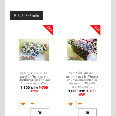
สินค้าที่คล้ายกัน
SALE
SALE
SALE
60
สตูลขนาด 2 ที่นั่ง ลาย
สตูล 2 ที่นั่ง สีดำลาย
ส
าง
ดอกสีน้ำเงิน สามารถ
ดอกกุหลาบ สไตล์วินเทจ
ส
ละ
เปิดเก็บของได้ ผ้าสไตล์
สามารถเปิดเก็บของได้
รถ
วินเทจ สามารถเปิด..
ขนาด 70 x 40 x 40
ซ.ม. เหมาะสำ..
1,600 บาท
1,700
0
บาท
1,600 บาท
1,700
บาท