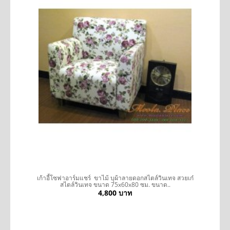
รถ
เก้าอี้โซฟาอาร์มแชร์ ขาไม้ บุผ้าลายดอกสไตล์วินเทจ สวยเก๋
สไตล์วินเทจ ขนาด 75x60x80 ซม. ขนาด..
4,800 บาท