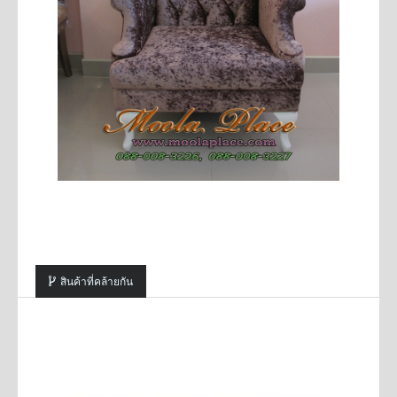
สินค้าที่คล้ายกัน
SALE