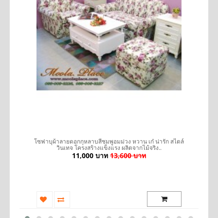
รถ
โซฟาบุผ้าลายดอกกุหลาบสีชมพูอมม่วง หวาน เก๋ น่ารัก สไตล์
เ
วินเทจ โครงสร้างแข็งแรง ผลิตจากไม้จริง..
11,000 บาท
13,600 บาท