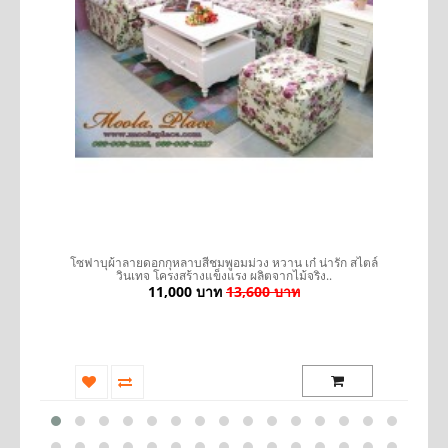
รถ
โซฟาบุผ้าลายดอกกุหลาบสีชมพูอมม่วง หวาน เก๋ น่ารัก สไตล์
เ
วินเทจ โครงสร้างแข็งแรง ผลิตจากไม้จริง..
11,000 บาท
13,600 บาท