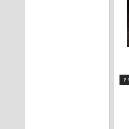
ส
SALE
SALE