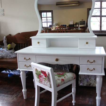
Daybed) สไตล์วินเทจ หุ้มด้วยผ้ากำมะหยี่
โซฟา Wing Chair 1 ที่นั่ง ขาไม้ บุผ้กำมะห
์เงายับ สวยดูดีสวยหรูมีสไตล์ตกแต่งด้วย..
สตูล สามารถเปลี่ยนสีหนังหรือตัวผ้
13,500 บาท
15,800 บาท
12,500 บาท
13,500 บาท
หยิบใส่ตระกร้า
หยิบ