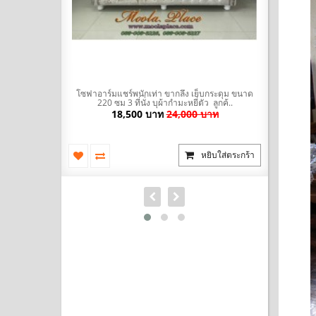
มะหยี่ พร้อมที่
โซฟาอาร์มแชร์พนักเท่า ขากลึง เย็บกระดุม ขนาด
โซฟา Bed (
ัวผ้าไ..
220 ซม 3 ที่นั่ง บุผ้ากำมะหยี่ตัว ลูกค้..
นำเข้าสไตล
บาท
18,500 บาท
24,000 บาท
ยิบใส่ตระกร้า
หยิบใส่ตระกร้า