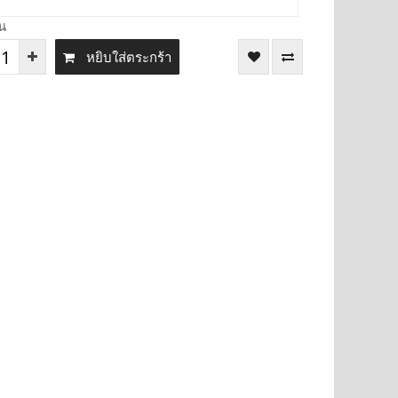
น
หยิบใส่ตระกร้า