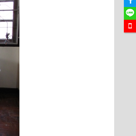
ยี่ พร้อมที่
โซฟาอาร์มแชร์พนักเท่า ขากลึง เย็บกระดุม ขนาด
โซฟา Bed (Day
าไ..
220 ซม 3 ที่นั่ง บุผ้ากำมะหยี่ตัว ลูกค้..
นำเข้าสไตล์เง
18,500 บาท
24,000 บาท
1
ใส่ตระกร้า
หยิบใส่ตระกร้า