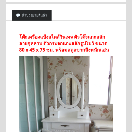
คำบรรยายสินค้า
โต๊ะเครื่องแป้งสไตล์วินเทจ ตัวโต๊ะแกะสลัก
ลายกุหลาบ ตัวกระจกแกะสลักรูปโบว์
ขนาด
80 x 45 x 75 ซม.
พร้อมสตูลขากลึงพนักแอ่น