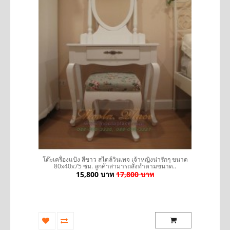
ูล
โต๊ะเครื่องแป้ง สีขาว สไตล์วินเทจ เจ้าหญิงน่ารักๆ ขนาด
โ
80x40x75 ซม. ลูกค้าสามารถสั่งทำตามขนาด..
15,800 บาท
17,800 บาท