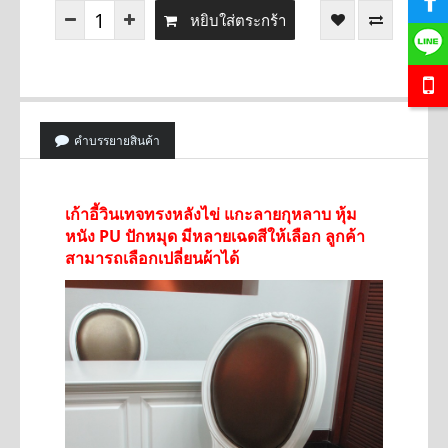
หยิบใส่ตระกร้า
คำบรรยายสินค้า
เก้าอี้วินเทจทรงหลังไข่ แกะลายกุหลาบ หุ้ม
หนัง PU ปักหมุด มีหลายเฉดสีให้เลือก
ลูกค้า
สามารถเลือกเปลี่ยนผ้าได้