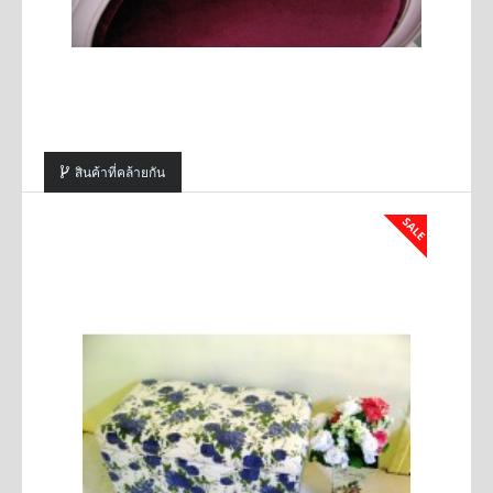
สินค้าที่คล้ายกัน
SALE
SALE