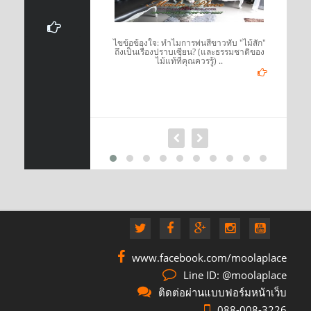
์แนววินเทจแล้ว สิ่ง
ไขข้อข้องใจ: ทำไมการพ่นสีขาวทับ "ไม้สัก"
อเห็นได้ง่ายที่สุดก็
ถึงเป็นเรื่องปราบเซียน? (และธรรมชาติของ
นเทจ ..
ไม้แท้ที่คุณควรรู้) ..
www.facebook.com/moolaplace
Line ID: @moolaplace
ติดต่อผ่านแบบฟอร์มหน้าเว็บ
088-008-3226