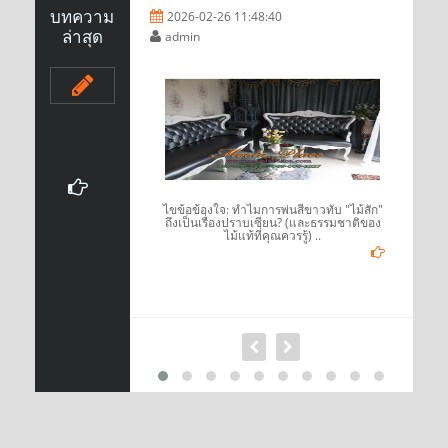
บทความ
2026-02-26 11:48:40
ล่าสุด
admin
์แนววินเทจแล้ว สิ่ง
ไขข้อข้องใจ: ทำไมการพ่นสีขาวทับ "ไม้สัก"
อเห็นได้ง่ายที่สุดก็
ถึงเป็นเรื่องปราบเซียน? (และธรรมชาติของ
นเทจ ..
ไม้แท้ที่คุณควรรู้) ..