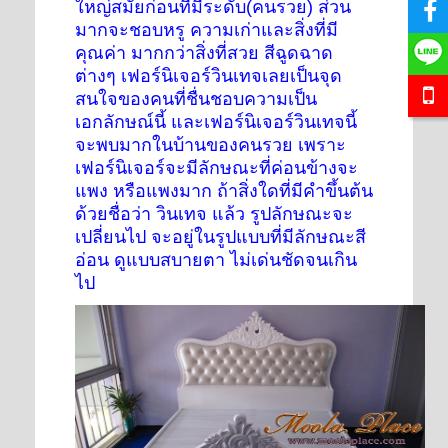
ใหญ่สมัยก่อนที่มีระดับ(คนรวย) ส่วน
มากจะชอบหรู ความเก่าและสิ่งที่มี
คุณค่า มากกว่าสิ่งที่สวย สีฉูดฉาด
ต่างๆ เฟอร์นิเจอร์วินเทจเลยเป็นจุด
สนใจของคนที่ชื่นชอบความเป็น
เอกลักษณ์นี้ และเฟอร์นิเจอร์วินเทจนี้
จะพบมากในบ้านของคนรวย เพราะ
เฟอร์นิเจอร์จะมีลักษณะที่ค่อนข้างจะ
แพง หรือแพงมาก ถ้าสิ่งใดที่มีคำขึ้นต้น
ด้วยชื่อว่า วินเทจ แล้ว รูปลักษณะจะ
เปลี่ยนไป จะอยู่ในรูปแบบที่มีลักษณะสี
อ่อน ดูแบบสบายตา ไม่เด่นชัดจนเกิน
ไป