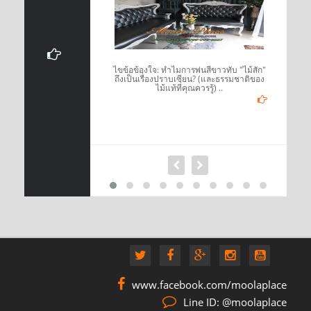
์แนววินเทจแล้ว สิ่ง
ไขข้อข้องใจ: ทำไมการพ่นสีขาวทับ "ไม้สัก"
อเห็นได้ง่ายที่สุดก็
ถึงเป็นเรื่องปราบเซียน? (และธรรมชาติของ
นเทจ ..
ไม้แท้ที่คุณควรรู้) ..
www.facebook.com/moolaplace
Line ID: @moolaplace